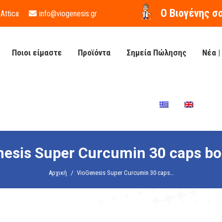
O Βιογένης σ
 Attica
info@viogenesis.gr
Ποιοι είμαστε
Προϊόντα
Σημεία Πώλησης
Νέα |
esis Super Curcumin 30 caps bo
You are here:
Αρχική
VioGenesis Super Curcumin 30 caps…