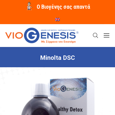
O Βιογένης σας απαντά
Minolta DSC
You are here: