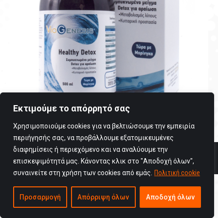
Εκτιμούμε το απόρρητό σας
Χρησιμοποιούμε cookies για να βελτιώσουμε την εμπειρία
περιήγησής σας, να προβάλλουμε εξατομικευμένες
διαφημίσεις ή περιεχόμενο και να αναλύουμε την
Copyright © 2025 Viogenesis / All rights reserved
επισκεψιμότητά μας. Κάνοντας κλικ στο "Αποδοχή όλων",
Όροι Χρήσης
συναινείτε στη χρήση των cookies από εμάς.
Πολιτική cookie
Προσαρμογή
Απόρριψη όλων
Αποδοχή όλων