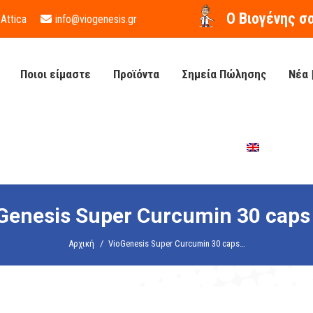
O Βιογένης σ
 Attica
info@viogenesis.gr
Ποιοι είμαστε
Προϊόντα
Σημεία Πώλησης
Νέα 
Genesis Super Curcumin 30 caps
You are here:
Αρχική
VioGenesis Super Curcumin 30 caps…