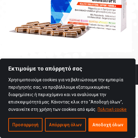
Εκτιμούμε το απόρρητό σας
Copyright © 2025 Viogenesis / All rights reserved
Όροι Χρήσης
Χρησιμοποιούμε cookies για να βελτιώσουμε την εμπειρία
περιήγησής σας, να προβάλλουμε εξατομικευμένες
διαφημίσεις ή περιεχόμενο και να αναλύουμε την
επισκεψιμότητά μας. Κάνοντας κλικ στο "Αποδοχή όλων",
συναινείτε στη χρήση των cookies από εμάς.
Πολιτική cookie
Προσαρμογή
Απόρριψη όλων
Αποδοχή όλων