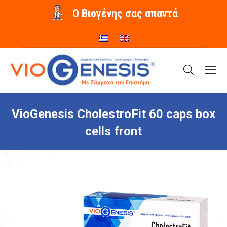
O Βιογένης σας απαντά
VioGenesis CholestroFit 60 caps box
cells front
You are here: