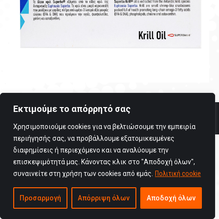
Εκτιμούμε το απόρρητό σας
Copyright © 2025 Viogenesis / All rights reserved
Όροι Χρήσης
Χρησιμοποιούμε cookies για να βελτιώσουμε την εμπειρία
περιήγησής σας, να προβάλλουμε εξατομικευμένες
διαφημίσεις ή περιεχόμενο και να αναλύουμε την
επισκεψιμότητά μας. Κάνοντας κλικ στο "Αποδοχή όλων",
συναινείτε στη χρήση των cookies από εμάς.
Πολιτική cookie
Προσαρμογή
Απόρριψη όλων
Αποδοχή όλων