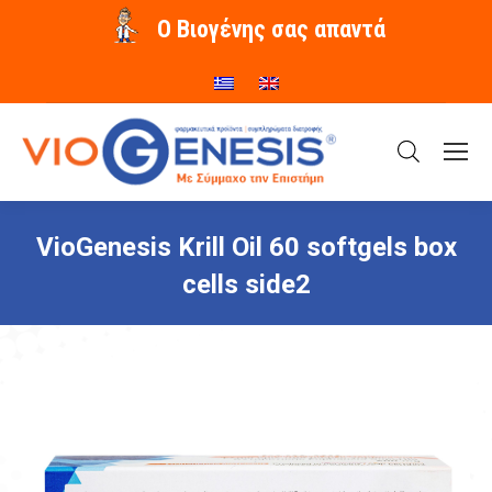
O Βιογένης σας απαντά
VioGenesis Krill Oil 60 softgels box
cells side2
You are here: