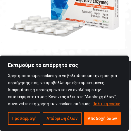
Εκτιμούμε το απόρρητό σας
Copyright © 2025 Viogenesis / All rights reserved
Όροι Χρήσης
Χρησιμοποιούμε cookies για να βελτιώσουμε την εμπειρία
περιήγησής σας, να προβάλλουμε εξατομικευμένες
διαφημίσεις ή περιεχόμενο και να αναλύουμε την
επισκεψιμότητά μας. Κάνοντας κλικ στο "Αποδοχή όλων",
συναινείτε στη χρήση των cookies από εμάς.
Πολιτική cookie
Προσαρμογή
Απόρριψη όλων
Αποδοχή όλων