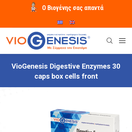
O Βιογένης σας απαντά
VioGenesis Digestive Enzymes 30
caps box cells front
You are here: