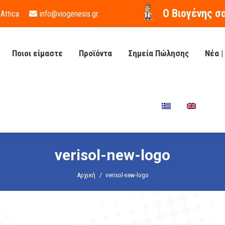
O Βιογένης σ
 Attica
info@viogenesis.gr
Ποιοι είμαστε
Προϊόντα
Σημεία Πώλησης
Νέα |
verisol-new-logo
You are here:
Αρχική
verisol-new-logo