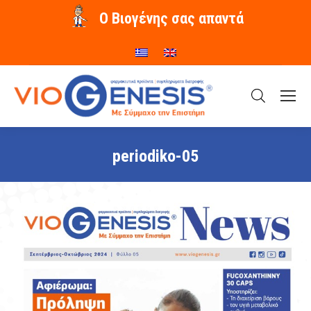
O Βιογένης σας απαντά
periodiko-05
You are here: