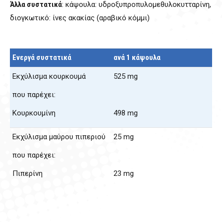
Άλλα συστατικά
: κάψουλα: υδροξυπροπυλοµεθυλοκυτταρίνη,
διογκωτικό: ίνες ακακίας (αραβικό κόμμι)
Ενεργά συστατικά
ανά 1 κάψουλα
Εκχύλισμα κουρκουμά
525 mg
που παρέχει:
Κουρκουμίνη
498 mg
Εκχύλισμα μαύρου πιπεριού
25 mg
που παρέχει:
Πιπερίνη
23 mg