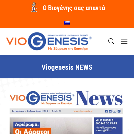
O Βιογένης σας απαντά
Viogenesis NEWS
You are here: